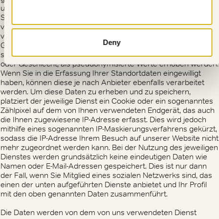
unserer Website Sie zugegriffen haben, wie lange Sie unsere
Allow selection
Seiten besucht haben und welche Interaktionen Sie dort
vorgenommen haben. Darüber hinaus werden Daten über den
von Ihnen verwendeten Browser, Computersystem und
Deny
Gerätetyp erhoben. Darüber hinaus können über einen
solchen Dienst auch demografische Informationen, wie Alter
oder Geschlecht, als pseudonymisierte Werte erhoben werden.
Wenn Sie in die Erfassung Ihrer Standortdaten eingewilligt
haben, können diese je nach Anbieter ebenfalls verarbeitet
werden. Um diese Daten zu erheben und zu speichern,
platziert der jeweilige Dienst ein Cookie oder ein sogenanntes
Zählpixel auf dem von Ihnen verwendeten Endgerät, das auch
die Ihnen zugewiesene IP-Adresse erfasst. Dies wird jedoch
mithilfe eines sogenannten IP-Maskierungsverfahrens gekürzt,
sodass die IP-Adresse Ihrem Besuch auf unserer Website nicht
mehr zugeordnet werden kann. Bei der Nutzung des jeweiligen
Dienstes werden grundsätzlich keine eindeutigen Daten wie
Namen oder E-Mail-Adressen gespeichert. Dies ist nur dann
der Fall, wenn Sie Mitglied eines sozialen Netzwerks sind, das
einen der unten aufgeführten Dienste anbietet und Ihr Profil
mit den oben genannten Daten zusammenführt.
Die Daten werden von dem von uns verwendeten Dienst