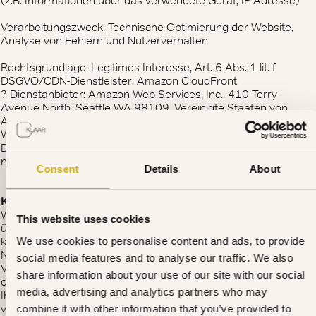
(z.B. Informationen über das verwendete Gerät, IP-Adresse)
Verarbeitungszweck: Technische Optimierung der Website,
Analyse von Fehlern und Nutzerverhalten
Rechtsgrundlage: Legitimes Interesse, Art. 6 Abs. 1 lit. f
DSGVO/CDN-Dienstleister: Amazon CloudFront
? Dienstanbieter: Amazon Web Services, Inc., 410 Terry
Avenue North, Seattle WA 98109, Vereinigte Staaten von
Amerika
Webseite: https://aws.amazon.com/de/
Datenschutzerklärung: https://aws.amazon.com/de/privacy/?
nc1=f_pr.
Consent
Details
About
Kontakt aufnehmen
Wenn Sie uns per E-Mail, Social Media, Telefon, Telefax, Post,
This website uses cookies
über unser Kontaktformular oder auf andere Weise
kontaktieren und uns personenbezogene Daten wie Ihren
We use cookies to personalise content and ads, to provide
Namen, Ihre Telefonnummer oder E-Mail-Adresse zur
social media features and to analyse our traffic. We also
Verfügung stellen oder weitere Informationen zu Ihrer Person
share information about your use of our site with our social
oder Ihrem Anliegen angeben, verarbeiten wir diese Daten, um
media, advertising and analytics partners who may
Ihre Anfrage im Rahmen des zwischen uns bestehenden
vorvertraglichen oder vertraglichen Verhältnisses zu
combine it with other information that you’ve provided to